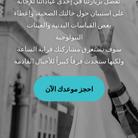
تفضل بزيارتنا في إحدى عياداتنا للإجابة
على استبيان حول حالتك الصحية، وإعطاء
بعض القياسات البدنية والعينات
البيولوجية
سوف تستغرق مشاركتك قرابة الساعة
ولكنها ستحدث فرقاً كبيراً للأجيال القادمة
احجز موعدك الآن